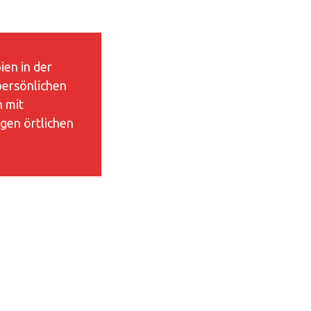
ien in der
persönlichen
n mit
gen örtlichen